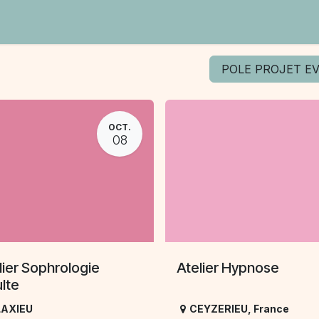
Contact
POLE PROJET 
OCT.
08
lier Sophrologie
Atelier Hypnose
lte
LAXIEU
CEYZERIEU
,
France