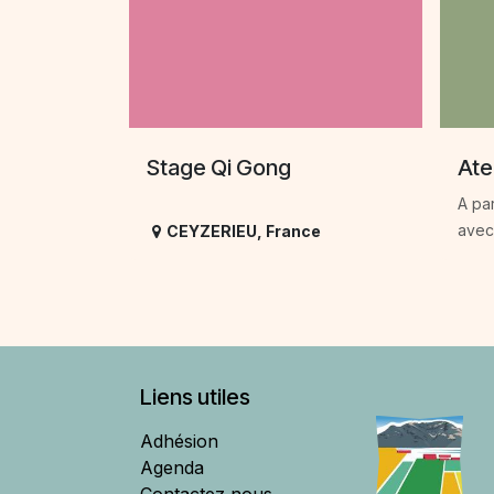
Stage Qi Gong
Ate
A pa
avec
CEYZERIEU
,
France
Liens utiles
Adhésion
Agenda