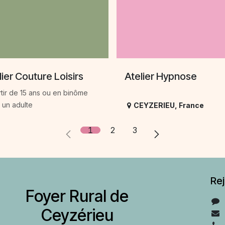
lier Couture Loisirs
Atelier Hypnose
rtir de 15 ans ou en binôme
 un adulte
CEYZERIEU
,
France
1
2
3
Re
Foyer Rural de
Ceyzérieu