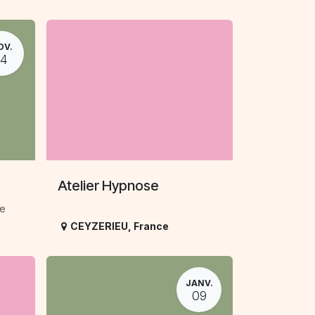
OV.
14
Atelier Hypnose
me
CEYZERIEU
,
France
JANV.
09