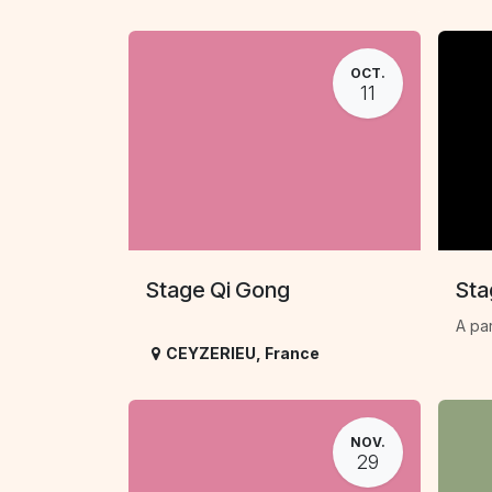
OCT.
11
Stage Qi Gong
Sta
A par
CEYZERIEU
,
France
NOV.
29