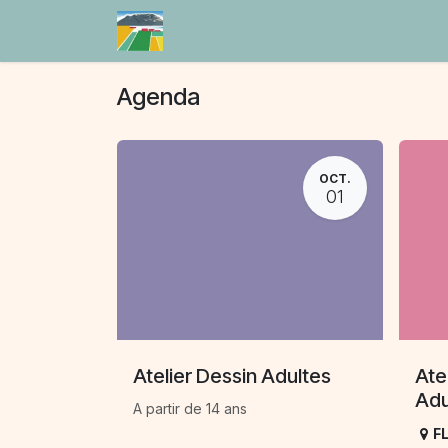
Se rendre au contenu
Accueil
Agenda
Blog
Agenda
OCT.
01
Atelier Dessin Adultes
Ate
Adu
A partir de 14 ans
F