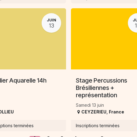
JUIN
J
13
lier Aquarelle 14h
Stage Percussions
Brésiliennes +
représentation
Samedi 13 juin
OLLIEU
CEYZERIEU
,
France
iptions terminées
Inscriptions terminées