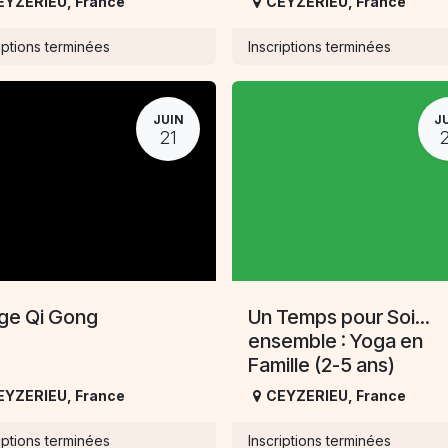
EYZERIEU
,
France
CEYZERIEU
,
France
iptions terminées
Inscriptions terminées
JUIN
J
21
ge Qi Gong
Un Temps pour Soi...
ensemble : Yoga en
Famille (2-5 ans)
EYZERIEU
,
France
CEYZERIEU
,
France
iptions terminées
Inscriptions terminées