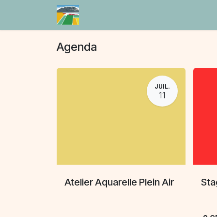
Se rendre au contenu
Accueil
Agenda
Blog
Agenda
JUIL.
11
Atelier Aquarelle Plein Air
Sta