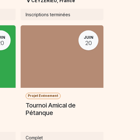
CEYZERIEU
,
France
Inscriptions terminées
UIN
JUIN
20
20
Projet Evénement
Tournoi Amical de
Pétanque
Complet