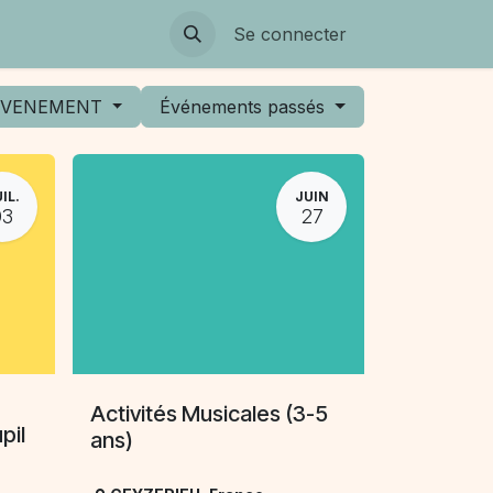
Se connecter
 EVENEMENT
Événements passés
IL.
JUIN
03
27
Activités Musicales (3-5
pil
ans)