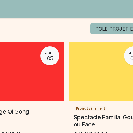
Contact
POLE PROJET
JUIL.
JU
05
Projet Evénement
ge Qi Gong
Spectacle Familial Gou
ou Face