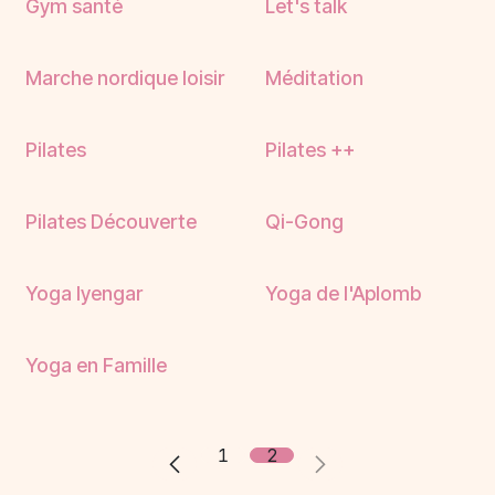
Nouveau !
Gym santé
Let's talk
Nouveau !
Marche nordique loisir
Méditation
Nouveau !
Nouveau !
Pilates
Pilates ++
Nouveau !
Pilates Découverte
Qi-Gong
Yoga Iyengar
Yoga de l'Aplomb
Nouveau !
Yoga en Famille
1
2