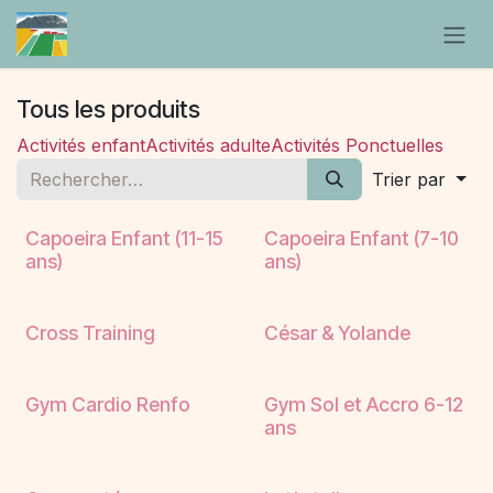
Se rendre au contenu
Tous les produits
Activités enfant
Activités adulte
Activités Ponctuelles
Trier par
Capoeira Enfant (11-15
Capoeira Enfant (7-10
ans)
ans)
Nouveau !
Cross Training
César & Yolande
Nouveau !
Gym Cardio Renfo
Gym Sol et Accro 6-12
ans