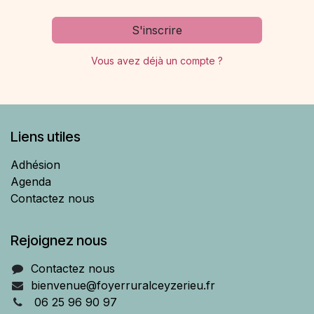
S'inscrire
Vous avez déjà un compte ?
Liens utiles
Adhésion
Agenda
Contactez nous
Rejoignez nous
Contactez nous
bienvenue@foyerruralceyzerieu.fr
06 25 96 90 97