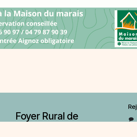
Re
Foyer Rural de
Ceyzérieu