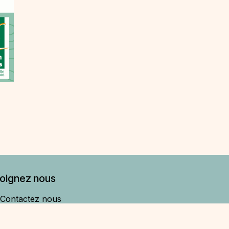
joignez nous
Contactez nous
bienvenue@foyerruralceyzerieu.fr
06 25 96 90 97