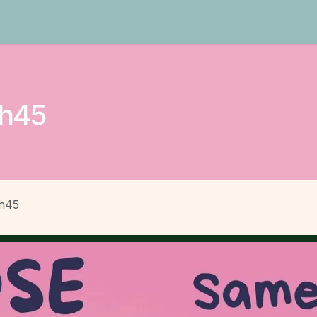
Contact
0h45
0h45