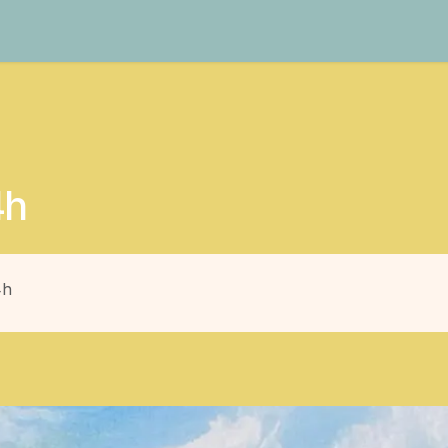
Contact
4h
4h