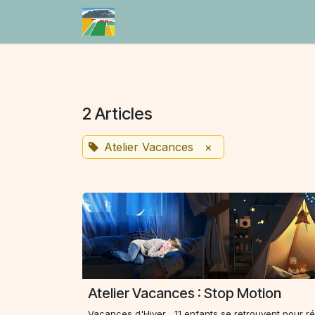
Se rendre au contenu
Accueil
Agenda
Blog
2 Articles
Atelier Vacances
×
Atelier Vacances : Stop Motion
Vacances d'Hiver... 11 enfants se retrouvent pour ré